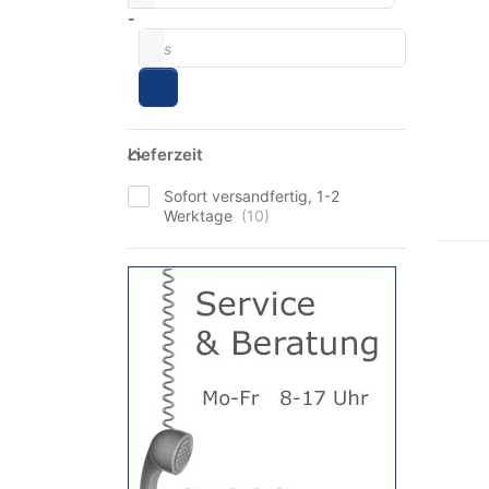
-
bis
Lieferzeit
Lieferzeit
Sofort versandfertig, 1-2
Werktage