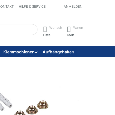
KONTAKT
HILFE & SERVICE
ANMELDEN
 ein. Während Sie tippen, erscheinen automatisch erste Ergebni
Wunsch
Waren
Liste
Korb
Klemmschienen
Aufhängehaken
Aufhängeseile