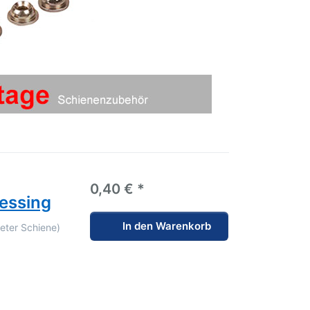
0,40 € *
essing
In den Warenkorb
eter Schiene)