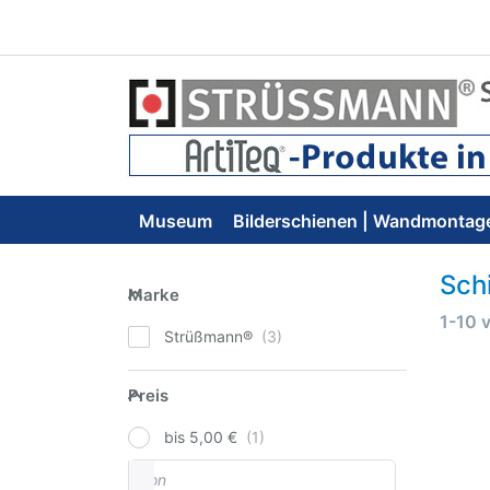
Museum
Bilderschienen | Wandmontag
Sch
Marke
Marke
Suche
1-10
Strüßmann®
Preis
Preis
bis 5,00 €
von
Preisspanne