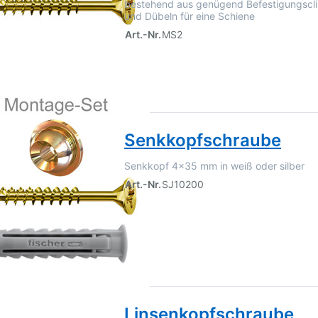
bestehend aus genügend Befestigungscl
und Dübeln für eine Schiene
Art.-Nr.
MS2
Senkkopfschraube
Senkkopf 4x35 mm in weiß oder silber
Art.-Nr.
SJ10200
Linsenkopfschraube