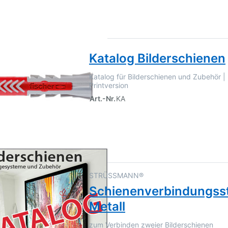
Katalog Bilderschienen
Katalog für Bilderschienen und Zubehör |
Printversion
Art.-Nr.
KA
STRÜSSMANN®
Schienenverbindungss
Metall
zum Verbinden zweier Bilderschienen