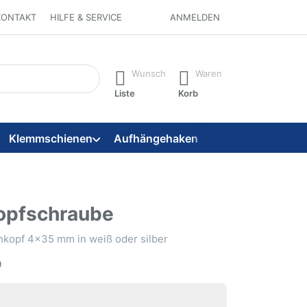
KONTAKT
HILFE & SERVICE
ANMELDEN
 ein. Während Sie tippen, erscheinen automatisch erste Ergebni
Wunsch
Waren
Liste
Korb
Klemmschienen
Aufhängehaken
Aufhängeseile
opfschraube
nkopf 4x35 mm in weiß oder silber
0