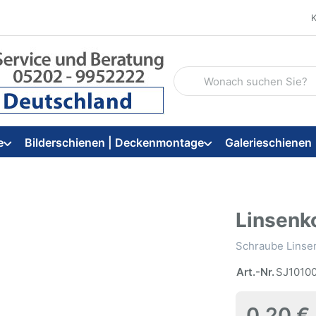
Geben Sie einen Suchbegriff
e
Bilderschienen | Deckenmontage
Galerieschienen
Linsenk
Schraube Linse
Art.-Nr.
SJ1010
0,20 €