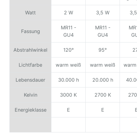
Watt
2 W
3,5 W
3,
MR11 -
MR11 -
MR1
Fassung
GU4
GU4
G
Abstrahlwinkel
120°
95°
2
Lichtfarbe
warm weiß
warm weiß
warm
Lebensdauer
30.000 h
20.000 h
40.0
Kelvin
3000 K
2700 K
270
Energieklasse
E
E