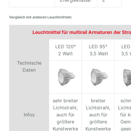
Energieklasse:
E
Vergleich mit anderen Leuchtmitteln:
Leuchtmittel für multirail Armaturen der St
LED 120°
LED 95°
LED
2 Watt
3,5 Watt
3,5 
Technische
Daten
sehr breiter
breiter
schm
Lichtstrahl,
Lichtstrahl,
Lichts
Infos
auch für
auch für
für k
größere
größere
Gem
Kunstwerke
Kunstwerke
geei