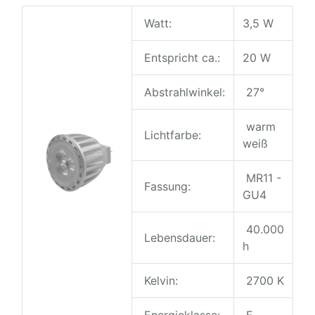
Watt:
3,5 W
Entspricht ca.:
20 W
Abstrahlwinkel:
27°
warm
Lichtfarbe:
weiß
MR11 -
Fassung:
GU4
40.000
Lebensdauer:
h
Kelvin:
2700 K