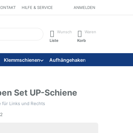
KONTAKT
HILFE & SERVICE
ANMELDEN
 ein. Während Sie tippen, erscheinen automatisch erste Ergebni
Wunsch
Waren
Liste
Korb
Klemmschienen
Aufhängehaken
Aufhängeseile
en Set UP-Schiene
für Links und Rechts
2