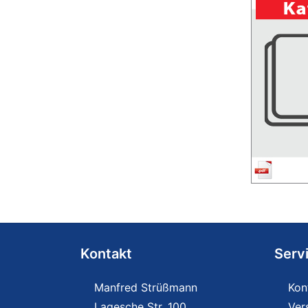
Kontakt
Serv
Manfred Strüßmann
Kon
Lagesche Str. 100
Ver