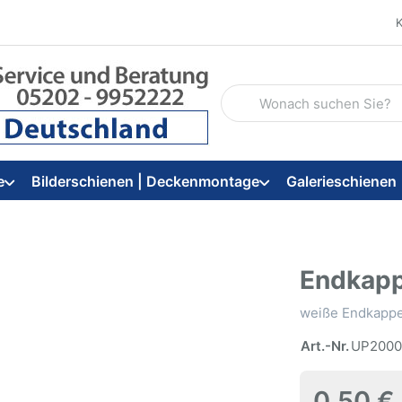
Geben Sie einen Suchbegriff
e
Bilderschienen | Deckenmontage
Galerieschienen
Endkapp
weiße Endkappe 
Art.-Nr.
UP2000
0,50 €