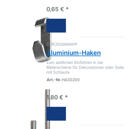
0,65 € *
STRÜSSMANN®
Aluminium-Haken
zum seitlichen Einführen in die
Bilderschiene für Dekorationen oder Seile
mit Schlaufe
Art.-Nr.
HA30200
1,80 € *