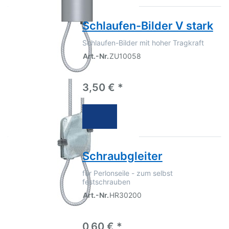
Schlaufen-Bilder V stark
Schlaufen-Bilder mit hoher Tragkraft
Art.-Nr.
ZU10058
3,50 € *
Schraubgleiter
für Perlonseile - zum selbst
festschrauben
Art.-Nr.
HR30200
0,60 € *