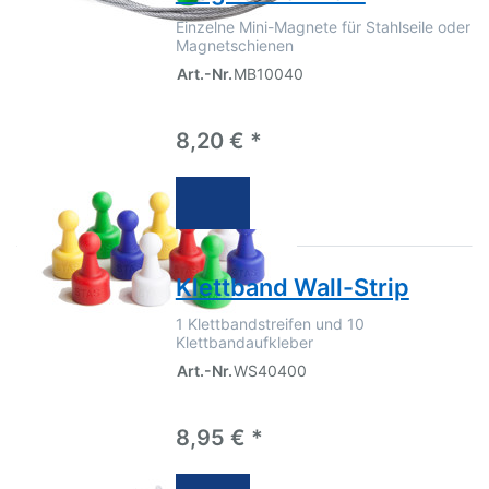
Einzelne Mini-Magnete für Stahlseile oder
Magnetschienen
Art.-Nr.
MB10040
8,20 € *
Klettband Wall-Strip
1 Klettbandstreifen und 10
Klettbandaufkleber
Art.-Nr.
WS40400
8,95 € *