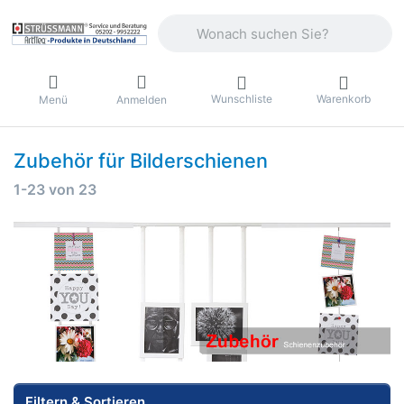
Geben Sie einen Suchbegriff ein. Währ
Wunschliste
Warenkorb
Menü
Anmelden
Zubehör für Bilderschienen
Suchergebnisse:
1-23
von
23
Filtern & Sortieren