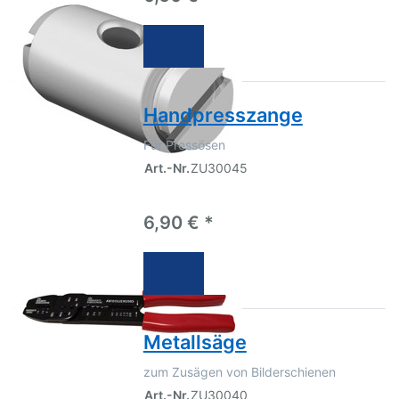
Handpresszange
Für Pressösen
Art.-Nr.
ZU30045
6,90 € *
Metallsäge
zum Zusägen von Bilderschienen
Art.-Nr.
ZU30040