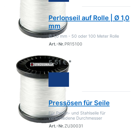
Perlonseil auf Rolle | Ø 1,0
mm
Ø 1,0 mm - 50 oder 100 Meter Rolle
Art.-Nr.
PR15100
5,51 € *
Pressösen für Seile
Für Perlon- und Stahlseile für
verschiedene Durchmesser
Art.-Nr.
ZU30031