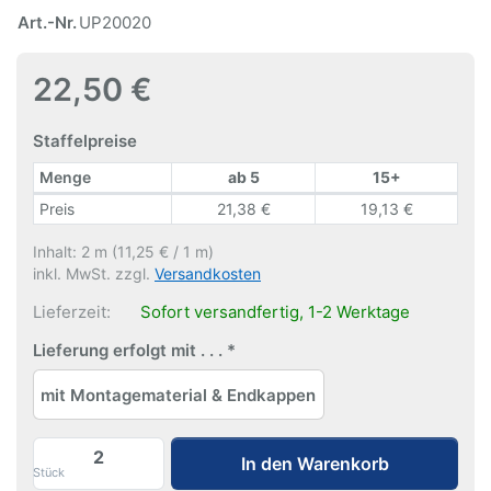
Art.-Nr.
UP20020
22,50 €
Staffelpreise
Menge
ab 5
15+
Staffelpreise
Preis
21,38 €
19,13 €
Inhalt: 2 m (11,25 € / 1 m)
inkl. MwSt. zzgl.
Versandkosten
Lieferzeit:
Sofort versandfertig, 1-2 Werktage
Lieferung erfolgt mit . . .
mit Montagematerial & Endkappen
Deckenschiene UP | weiß | 200 zu 22,50 €
In den Warenkorb
Stück