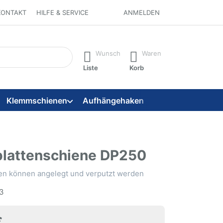
KONTAKT
HILFE & SERVICE
ANMELDEN
 ein. Während Sie tippen, erscheinen automatisch erste Ergebni
Wunsch
Waren
Liste
Korb
Klemmschienen
Aufhängehaken
Aufhängeseile
lattenschiene DP250
ten können angelegt und verputzt werden
3
€