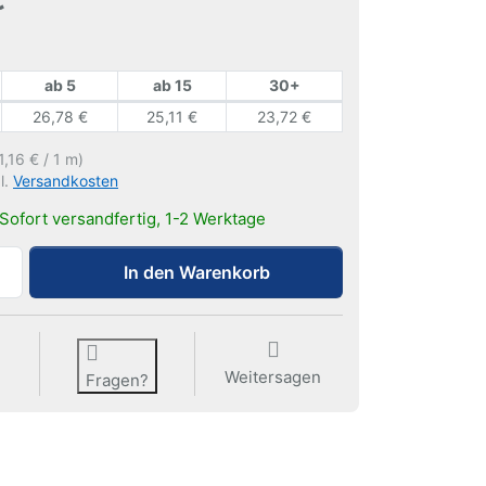
ab 5
ab 15
30+
26,78 €
25,11 €
23,72 €
1,16 € / 1 m)
l.
Versandkosten
Sofort versandfertig, 1-2 Werktage
Deckenplattenschiene DP250 zu 27,90 €, Menge 1.
In den Warenkorb
Weitersagen
Fragen?