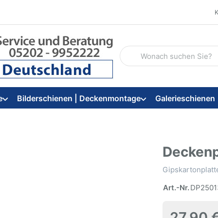
Geben Sie einen Suchbegriff
e
Bilderschienen | Deckenmontage
Galerieschienen
Deckenp
Gipskartonplat
Art.-Nr.
DP2501
27,90 