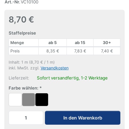
Art.-Nr.
VC10100
8,70 €
Staffelpreise
Menge
ab 5
ab 15
30+
Staffelpreise
Preis
8,35 €
7,83 €
7,40 €
Inhalt: 1 m (8,70 € / 1 m)
inkl. MwSt. zzgl.
Versandkosten
Lieferzeit:
Sofort versandfertig, 1-2 Werktage
Farbe wählen:
Bilderschiene Cliprail Pro | 100 cm zu 8,
In den Warenkorb