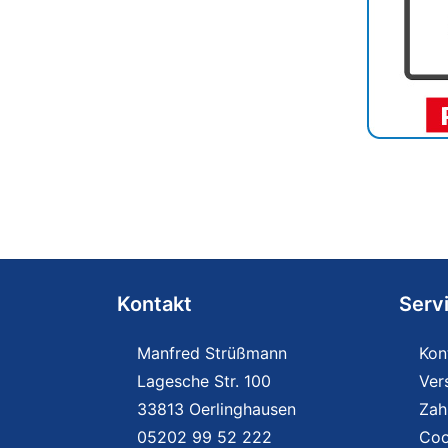
Kontakt
Serv
Manfred Strüßmann
Kon
Lagesche Str. 100
Ver
33813 Oerlinghausen
Zah
05202 99 52 222
Coo