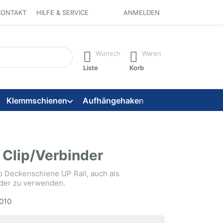
KONTAKT
HILFE & SERVICE
ANMELDEN
 ein. Während Sie tippen, erscheinen automatisch erste Ergebni
Wunsch
Waren
Liste
Korb
Klemmschienen
Aufhängehaken
Aufhängeseile
| Clip/Verbinder
p Deckenschiene UP Rail, auch als
der zu verwenden.
010