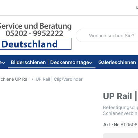
Geben Sie einen Suchbegriff
e
Bilderschienen | Deckenmontage
Galerieschienen
chiene UP Rail
UP Rail | Clip/Verbinder
UP Rail 
Befestigungscli
Schienenverbin
Art.-Nr.
AT0506