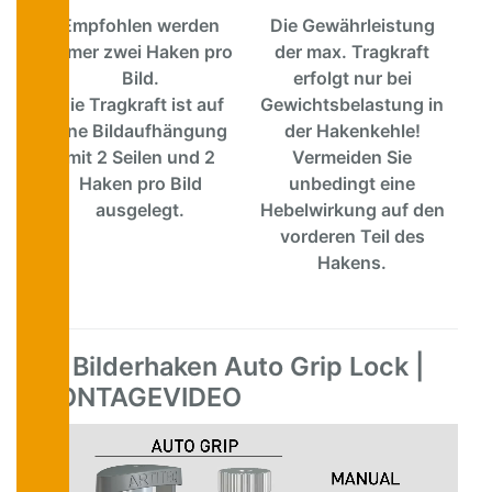
Empfohlen werden
Die Gewährleistung
immer zwei Haken pro
der max. Tragkraft
Bild.
erfolgt nur bei
Die Tragkraft ist auf
Gewichtsbelastung in
eine Bildaufhängung
der Hakenkehle!
mit 2 Seilen und 2
Vermeiden Sie
Haken pro Bild
unbedingt eine
ausgelegt.
Hebelwirkung auf den
vorderen Teil des
Hakens.
Bilderhaken Auto Grip Lock |
MONTAGEVIDEO